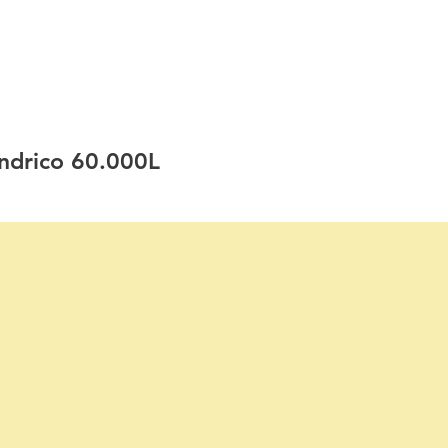
HOME
QUEM SOMOS
SERVIÇOS
PROJETOS
índrico 60.000L