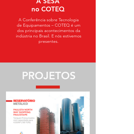
A SESA
no COTEQ
A Conferência sobre Tecnologia
de Equipamentos – COTEQ é um
dos principais acontecimentos da
indústria no Brasil. E nós estivemos
presentes.
PROJETOS