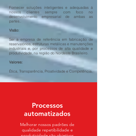
Fornecer soluções inteligentes e adequadas á
nossos clientes sempre com foco no
desenvolvimento empresarial de ambas as
partes..
Visão:
Ser a empresa de referência em fabricação de
reservatórios, estruturas metálicas e manutenções
industriais e, por processos de alta qualidade e
produtividade, na região do Nordeste Brasileiro.
Valores:
Ética, Transparência, Proatividade e Competência.
Processos
automatizados
Melhorar nossos padrões de
qualidade repetibilidade e
produtividade são objetivos