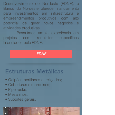
Desenvolvimento do Nordeste (FDNE), o
Banco do Nordeste oferece financiamento
para investimentos em infraestrutura e
empreendimentos produtivos com alto
potencial de gerar novos negócios e
atividades produtivas.
Possuímos ampla experiência em
projetos com requisitos específicos
financiados pelo FDNE.
FDNE
Estruturas Metálicas
• Galpões perfilados e treliçados;
• Coberturas e marquises;
• Pipe racks;
• Mezaninos;
• Suportes gerais.