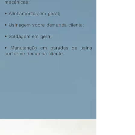
mecânicas;
• Alinhamentos em geral;
• Usinagem sobre demanda cliente;
• Soldagem em geral;
• Manutenção em paradas de usina
conforme demanda cliente.