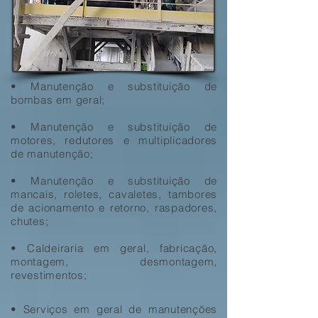
• Manutenção e substituição de
bombas em geral;
• Manutenção e substituição de
motores, redutores e multiplicadores
de manutenção;
• Manutenção e substituição de
mancais, roletes, cavaletes, tambores
de acionamento e retorno, raspadores,
chutes;
• Caldeiraria em geral, fabricação,
montagem, desmontagem,
revestimentos;
• Serviços em geral de manutenções